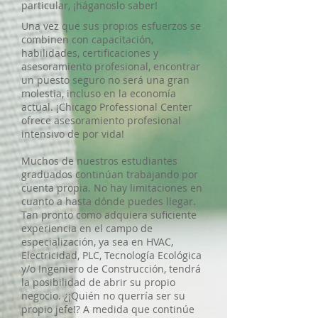
particular, ¡háganoslo saber!
Una vez que sus propios esfuerzos se
combinen con capacitación,
habilidades, certificaciones y
asesoramiento profesional, encontrar
un puesto seguro no será una gran
molestia, incluso en la economía
actual. ¡Chicago Professional Center
ofrece asesoramiento profesional
intensivo de por vida!
Muchos de nuestros estudiantes
graduados continúan trabajando por
cuenta propia. No hay limitaciones en
cuanto a hasta dónde puedes llegar.
Tan pronto como adquiera suficiente
experiencia en el campo de
especialización, ya sea en HVAC,
Electricidad, PLC, Tecnología Ecológica
y/o Ingeniero de Construcción, tendrá
la posibilidad de abrir su propio
negocio. ¿¡Quién no querría ser su
propio jefe!? A medida que continúe