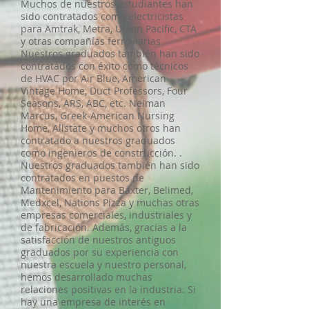
Muchos de nuestros estudiantes han
sido contratados como electricistas
para Amtrak, Metra, Union Pacific, CTA
y otras compañías ferroviarias.
Nuestros graduados también han sido
contratados con éxito como técnicos
de HVAC por Air Blue, American
Vintage Home, Duct Professors, Four
Seasons, ARS, ABC, etc. Neiman
Marcus, Greek-American Nursing
Home, Allstate y muchos otros han
contratado a nuestros graduados
como ingenieros de construcción. .
Nuestros graduados también han sido
contratados en puestos de
Mantenimiento para Baxter, Belimed,
Medxcel, Nations Pizza y muchas otras
empresas comerciales, industriales y
de fabricación. Además, gracias a la
satisfacción de nuestros antiguos
graduados por su experiencia con
nuestra escuela y nuestro personal,
hemos desarrollado muchas
relaciones positivas en la industria. Si
hay una empresa de interés en