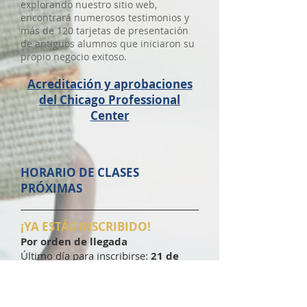
explorando nuestro sitio web,
encontrará numerosos testimonios y
más de 120 tarjetas de presentación
de antiguos alumnos que iniciaron su
propio negocio exitoso.
Acreditación y aprobaciones
del Chicago Professional
Center
HORARIO DE CLASES
PRÓXIMAS
¡YA ESTÁS INSCRIBIDO!
Por orden de llegada
Último día para inscribirse:
21 de
octubre
Inicio de clases:
4 de noviembre
4 de noviembre de 2024 - 7 de